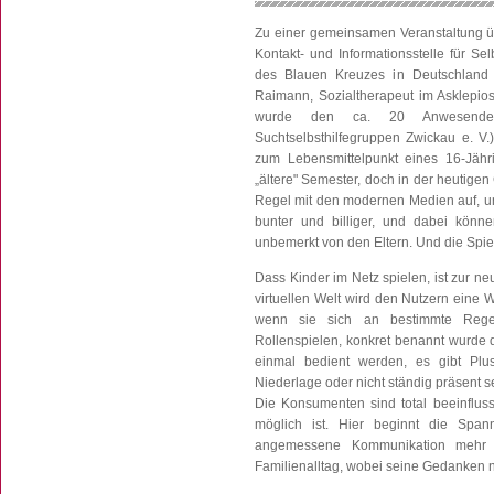
Zu einer gemeinsamen Veranstaltung 
Kontakt- und Informationsstelle für S
des Blauen Kreuzes in Deutschland 
Raimann, Sozialtherapeut im Asklepi
wurde den ca. 20 Anwesenden 
Suchtselbsthilfegruppen Zwickau e. V.
zum Lebensmittelpunkt eines 16-Jähr
„ältere" Semester, doch in der heutige
Regel mit den modernen Medien auf, und
bunter und billiger, und dabei könn
unbemerkt von den Eltern. Und die Spie
Dass Kinder im Netz spielen, ist zur n
virtuellen Welt wird den Nutzern eine W
wenn sie sich an bestimmte Rege
Rollenspielen, konkret benannt wurde d
einmal bedient werden, es gibt Plu
Niederlage oder nicht ständig präsent s
Die Konsumenten sind total beeinfluss
möglich ist. Hier beginnt die Span
angemessene Kommunikation mehr sta
Familienalltag, wobei seine Gedanken 