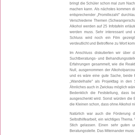
bringt die Schüler schon mal zum Nac
machen kann. Als nächstes kommen die 
entsprechender „Promillezahl" durchla
Verschiedene Themen (Schwangerschaft,
Alkohol werden auf 25 Infotafeln erläu
werden muss. Sehr interessant und e
Schluss wird noch ein Film gezeig
verdeutlicht und Betroffene zu Wort kom
Im Anschluss diskutierten wir über d
Suchtberatungs- und Behandlungsstelle
Erfahrungen gesammelt, wie die Reakti
Null, ausgenommen der Alkoholparcour
und es wäre eine gute Sache, beide Pr
„Wandelhalle" als Projekttag in de
Ähnliches auch in Zwickau möglich wär
Bedenklich die Feststellung, dass b
ausgeschenkt wird. Sonst würden die E
die Kleinen schon, dass ohne Alkohol ni
Natürlich war auch die Förderung d
Selbsthilfearbeit, ein wichtiges Thema.
Stich gelassen. Einen sehr guten und
Beratungsstelle. Das Miteinander muss 