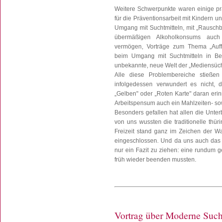
Weitere Schwerpunkte waren einige pra
für die Präventionsarbeit mit Kindern 
Umgang mit Suchtmitteln, mit „Rauschb
übermäßigen Alkoholkonsums auch
vermögen, Vorträge zum Thema „Auffäl
beim Umgang mit Suchtmitteln in Bet
unbekannte, neue Welt der „Mediensüch
Alle diese Problembereiche stießen
infolgedessen verwundert es nicht,
„Gelben" oder „Roten Karte" daran er
Arbeitspensum auch ein Mahlzeiten- sow
Besonders gefallen hat allen die Unte
von uns wussten die traditionelle thü
Freizeit stand ganz im Zeichen der Wa
eingeschlossen. Und da uns auch das 
nur ein Fazit zu ziehen: eine rundum ge
früh wieder beenden mussten.
Vortrag über Moderne Suc