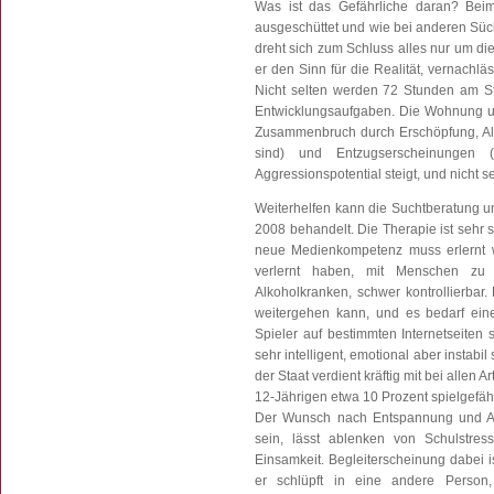
Was ist das Gefährliche daran? Bei
ausgeschüttet und wie bei anderen Süc
dreht sich zum Schluss alles nur um die
er den Sinn für die Realität, vernachläs
Nicht selten werden 72 Stunden am Stüc
Entwicklungsaufgaben. Die Wohnung un
Zusammenbruch durch Erschöpfung, Alp
sind) und Entzugserscheinungen (z
Aggressionspotential steigt, und nicht s
Weiterhelfen kann die Suchtberatung un
2008 behandelt. Die Therapie ist sehr s
neue Medienkompetenz muss erlernt w
verlernt haben, mit Menschen zu 
Alkoholkranken, schwer kontrollierbar
weitergehen kann, und es bedarf eine
Spieler auf bestimmten Internetseiten 
sehr intelligent, emotional aber instabi
der Staat verdient kräftig mit bei allen
12-Jährigen etwa 10 Prozent spielgefähr
Der Wunsch nach Entspannung und Abl
sein, lässt ablenken von Schulstre
Einsamkeit. Begleiterscheinung dabei i
er schlüpft in eine andere Person,