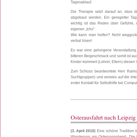
Tagesablauf.
Die Therapie setzt darauf an, dass d
abgebaut werden. Ein geregelter Tag
wichtig ist das Reden über Gefühle,
eigenen „Ichs".
Wie kann man helfen? Nicht weggucken!
verbal lösen!
Es war eine gelungene Veranstaltung
bitteren Beigeschmack und somit ist au
Kinder kümmert (Lehrer, Eltern) diesen 
Zum Schluss beantwortete Herr Raim
Suchtgruppen) und verwies auf die Inte
erster Kontakt für Selbsthilfe bei Comput
Osterausfahrt nach Leipzig
(3. April 2010)
Eine schöne Tradition i
Wanderung am Ostersonnabend. Die le