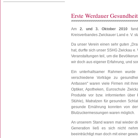
Erste Werdauer Gesundhei
Am
2. und 3. Oktober 2010
fand
Kreisverbandes Zwickauer Land e. V. sta
Da unser Verein einen sehr guten „Dra
hat, durfte sich unser SSHG Zwickau e. 
Veranstaltungen teil, um die Bevölkeru
wir doch aus eigener Erfahrung, und som
Ein unterhaltsamer Rahmen wurde 
verschiedene Vorträge zu gesundhe
Anfassen" waren viele Firmen mit ihre
Optiker, Apotheken, Euroschule Zwicka
Produkte vor bzw. informierten über
Stühle), Matratzen für gesunden Schla
gesunde Ernährung konnten von den 
Blutzuckermessungen waren möglich.
An unserem Stand waren mal wieder die 
Generation ließ es sich nicht nehm
beeinträchtigt man doch mit einer gewiss