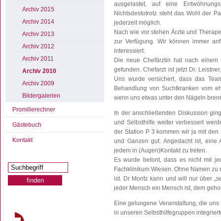
ausgelastet, auf eine Entwöhnun
Archiv 2015
Nichtsdestotrotz steht das Wohl der Pa
Archiv 2014
jederzeit möglich.
Nach wie vor stehen Ärzte und Therapeu
Archiv 2013
zur Verfügung. Wir können immer an
Archiv 2012
interessiert.
Archiv 2011
Die neue Chefärztin hat nach einem 
gefunden. Chefarzt ist jetzt Dr. Leistne
Archiv 2010
Uns wurde versichert, dass das Tea
Archiv 2009
Behandlung von Suchtkranken vom ehem
Bildergalerien
wenn uns etwas unter den Nägeln brennt, 
Promillerechner
In der anschließenden Diskussion gin
und Selbsthilfe weiter verbessert wer
Gästebuch
der Station P 3 kommen wir ja mit den 
Kontakt
und Ganzen gut. Angedacht ist, eine A
jedem in (Augen)Kontakt zu treten.
Es wurde betont, dass es nicht mit jed
Fachklinikum Wiesen. Ohne Namen zu ne
ist. Dr Moritz kann und will nur über „
jeder Mensch ein Mensch ist, dem gehol
Eine gelungene Veranstaltung, die uns 
in unseren Selbsthilfegruppen integrier