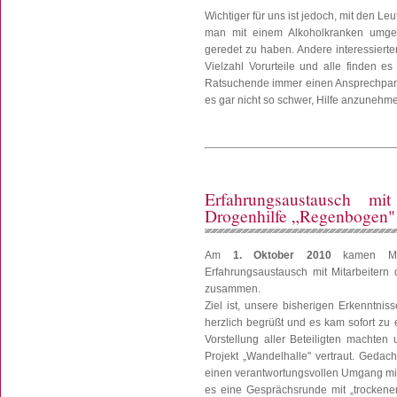
Wichtiger für uns ist jedoch, mit den 
man mit einem Alkoholkranken umgeh
geredet zu haben. Andere interessierte
Vielzahl Vorurteile und alle finden e
Ratsuchende immer einen Ansprechpartn
es gar nicht so schwer, Hilfe anzuneh
Erfahrungsaustausch mi
Drogenhilfe „Regenbogen"
Am
1. Oktober 2010
kamen Mitg
Erfahrungsaustausch mit Mitarbeitern
zusammen.
Ziel ist, unsere bisherigen Erkenntnis
herzlich begrüßt und es kam sofort z
Vorstellung aller Beteiligten machten
Projekt „Wandelhalle" vertraut. Gedach
einen verantwortungsvollen Umgang mit 
es eine Gesprächsrunde mit „trockenen