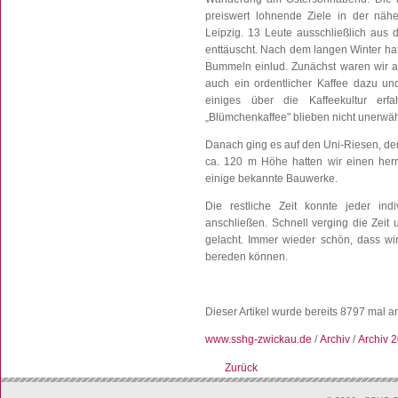
preiswert lohnende Ziele in der nä
Leipzig. 13 Leute ausschließlich aus
enttäuscht. Nach dem langen Winter hat
Bummeln einlud. Zunächst waren wir a
auch ein ordentlicher Kaffee dazu un
einiges über die Kaffeekultur er
„Blümchenkaffee" blieben nicht unerwäh
Danach ging es auf den Uni-Riesen, der 
ca. 120 m Höhe hatten wir einen herr
einige bekannte Bauwerke.
Die restliche Zeit konnte jeder ind
anschließen. Schnell verging die Zeit
gelacht. Immer wieder schön, dass w
bereden können.
Dieser Artikel wurde bereits 8797 mal 
www.sshg-zwickau.de
/
Archiv
/
Archiv 
Zurück