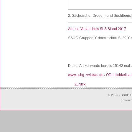
2. Sächsischer Drogen- und Suchtberic
Adress-Verzeichnis SLS Stand 2017
SSHG-Gruppen: Crimmitschau S. 29; Cri
Dieser Artikel wurde bereits 15142 mal
www.sshg-zwickau.de
/
Öffentlichkeitsar
Zurück
© 2026 - SSHG Su
powere